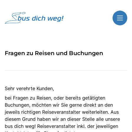
Toggl
Reisethemen
Fragen zu Reisen und Buchungen
Toggl
Highlights
Toggl
Service
Toggl
Kontakt
Sehr verehrte Kunden,
bei Fragen zu Reisen, oder bereits getätigten
Start
Buchungen, möchten wir Sie gerne direkt an den
jeweils richtigen Reiseveranstalter weiterleiten. Aus
Busreisen
diesem Grund haben wir an dieser Stelle alle unsere
Bus mieten
bus dich weg! Reiseveranstalter inkl. der jeweiligen
Über Bus dich weg!