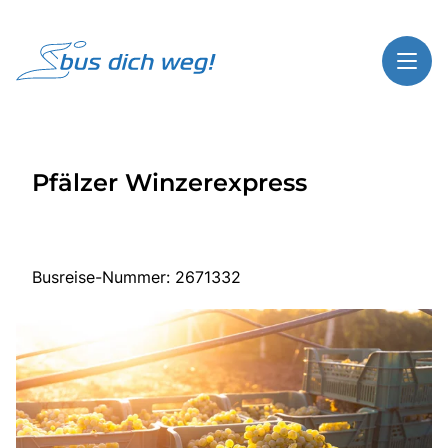
Toggl
Reisethemen
Pfälzer Winzerexpress
Toggl
Highlights
Toggl
Service
Toggl
Kontakt
Busreise-Nummer: 2671332
Start
Busreisen
Bus mieten
Über Bus dich weg!