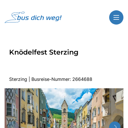
Toggl
Reisethemen
Knödelfest Sterzing
Toggl
Highlights
Toggl
Service
Toggl
Kontakt
Sterzing | Busreise-Nummer: 2664688
Start
Busreisen
Bus mieten
Über Bus dich weg!