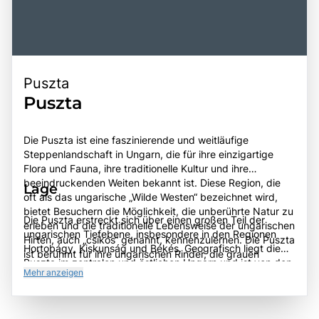
Puszta
Puszta
Die Puszta ist eine faszinierende und weitläufige
Steppenlandschaft in Ungarn, die für ihre einzigartige
Flora und Fauna, ihre traditionelle Kultur und ihre
beeindruckenden Weiten bekannt ist. Diese Region, die
Lage
oft als das ungarische „Wilde Westen“ bezeichnet wird,
bietet Besuchern die Möglichkeit, die unberührte Natur zu
Die Puszta erstreckt sich über einen großen Teil der
erleben und die traditionelle Lebensweise der ungarischen
ungarischen Tiefebene, insbesondere in den Regionen
Hirten, auch „csikós“ genannt, kennenzulernen. Die Puszta
Hortobágy, Kiskunság und Békés. Geografisch liegt die
ist berühmt für ihre ungarischen Rinder, die grauen
Puszta im zentralen und östlichen Ungarn und ist von den
Ungarischen Rinder, und die Pferdezucht, die eine
Mehr anzeigen
Flüssen Donau und Theiß umgeben. Die Region ist gut
wichtige Rolle in der ungarischen Kultur spielt. Besucher
erreichbar von den größeren Städten Ungarns, wie
können an aufregenden Reitausflügen, traditionellen
Budapest und Debrecen, und bietet eine Vielzahl von
Folkloreveranstaltungen und köstlichen kulinarischen