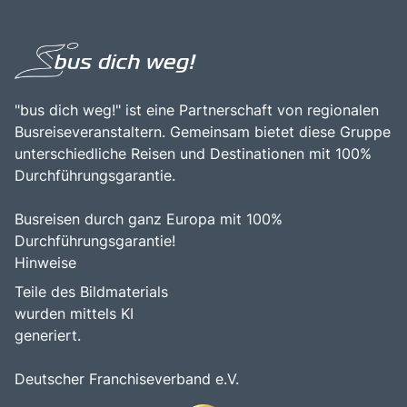
genießen, die reiche Geschichte zu erkunden und die
Weinbaukultur und ihre UNESCO-Weltkulturerbe-Stätten
herzliche Gastfreundschaft der Region zu erleben.
bekannt ist. Die Kombination aus der beeindruckenden
Natur, den kulturellen Sehenswürdigkeiten und der Nähe
zu weiteren Attraktionen, wie dem Stift Melk und der
Wachau, macht das Donauknie zu einem bereichernden
Erlebnis für alle, die die Faszination der österreichischen
"bus dich weg!" ist eine Partnerschaft von regionalen
Landschaft und Kultur entdecken möchten.
Busreiseveranstaltern. Gemeinsam bietet diese Gruppe
unterschiedliche Reisen und Destinationen mit 100%
Durchführungsgarantie.
Busreisen durch ganz Europa mit 100%
Durchführungsgarantie!
Hinweise
Teile des Bildmaterials
wurden mittels KI
generiert.
Deutscher Franchiseverband e.V.