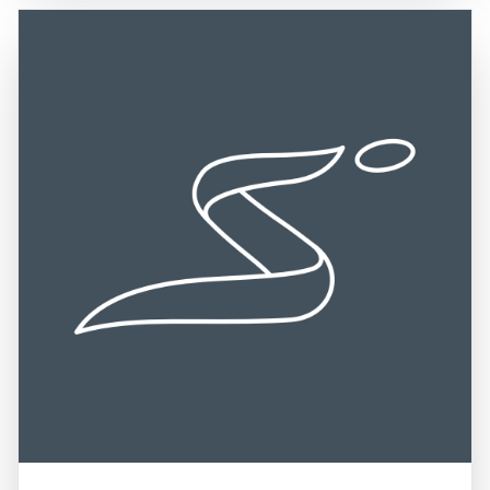
Verkehrsanbindungen, darunter Straßen und
Erlebnissen teilnehmen, die die regionale Küche
Zugverbindungen. Die Nähe zu anderen kulturellen und
zelebrieren. Historisch gesehen hat die Puszta eine lange
historischen Sehenswürdigkeiten in Ungarn macht die
Geschichte, die bis in die Zeit der ungarischen
Puszta zu einem idealen Ziel für Tagesausflüge und
Eroberungen im 9. Jahrhundert zurückreicht. Ein Besuch
längere Aufenthalte. Die Kombination aus
in der Puszta ist eine hervorragende Gelegenheit, die
atemberaubenden Ausblicken, reicher Geschichte und der
Schönheit der ungarischen Landschaft zu genießen, die
Möglichkeit, die ungarische Kultur hautnah zu erleben,
reiche Kultur zu entdecken und unvergessliche
macht die Puszta zu einem unvergesslichen Erlebnis für
Erinnerungen zu sammeln. Die Kombination aus
alle, die die Schönheit und Vielfalt dieser einzigartigen
beeindruckenden Landschaften, traditioneller
Region entdecken möchten.
Lebensweise und vielfältigen Aktivitäten macht die Puszta
zu einem unvergesslichen Ziel für Reisende.