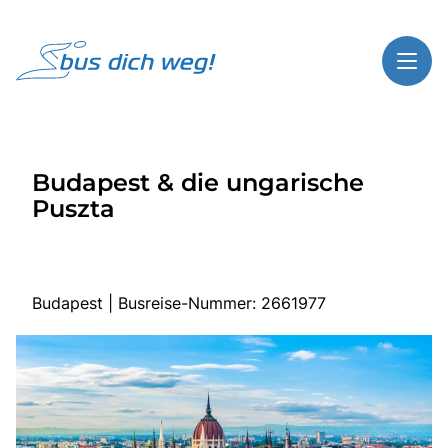
Toggl
Reisethemen
Budapest & die ungarische
Toggl
Highlights
Puszta
Toggl
Service
Toggl
Kontakt
Budapest | Busreise-Nummer: 2661977
Start
Busreisen
Bus mieten
Über Bus dich weg!