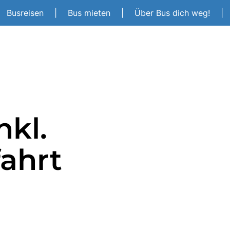
Busreisen
|
Bus mieten
|
Über Bus dich weg!
|
kl.
ahrt