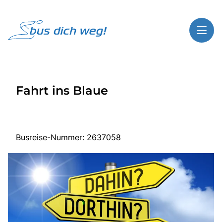
Toggl
Reisethemen
Fahrt ins Blaue
Toggl
Highlights
Toggl
Service
Toggl
Kontakt
Busreise-Nummer: 2637058
Start
Busreisen
Bus mieten
Über Bus dich weg!