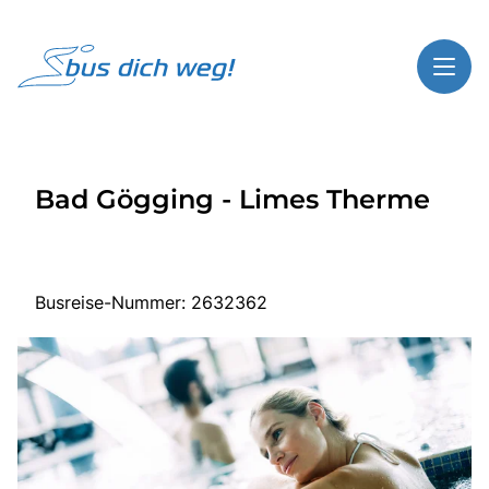
Toggl
Reisethemen
Bad Gögging - Limes Therme
Toggl
Highlights
Toggl
Service
Toggl
Kontakt
Busreise-Nummer: 2632362
Start
Busreisen
Bus mieten
Über Bus dich weg!