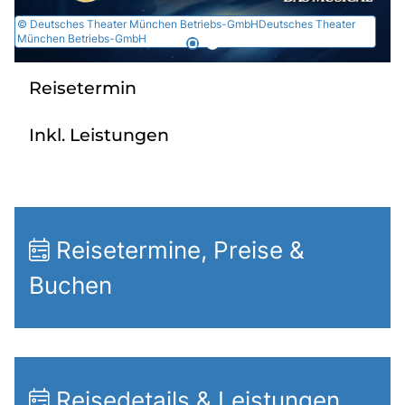
Radio
© Deutsches Theater München Betriebs-GmbHDeutsches Theater
München Betriebs-GmbH
Reisetermin
Sie befinden sich in:
Deutschland
Inkl. Leistungen
Heimatland ändern:
Österreich
Reisetermine, Preise &
Buchen
Reisedetails & Leistungen