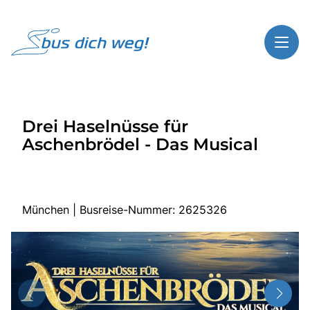
Toggl
Reisethemen
Drei Haselnüsse für
Toggl
Highlights
Aschenbrödel - Das Musical
Toggl
Service
Toggl
Kontakt
München | Busreise-Nummer: 2625326
Start
Busreisen
Bus mieten
Über Bus dich weg!