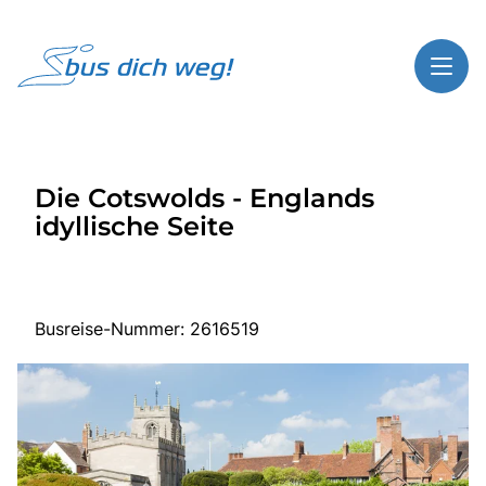
Toggl
Reisethemen
Die Cotswolds - Englands
Toggl
Highlights
idyllische Seite
Toggl
Service
Toggl
Kontakt
Busreise-Nummer: 2616519
Start
Busreisen
Bus mieten
Über Bus dich weg!