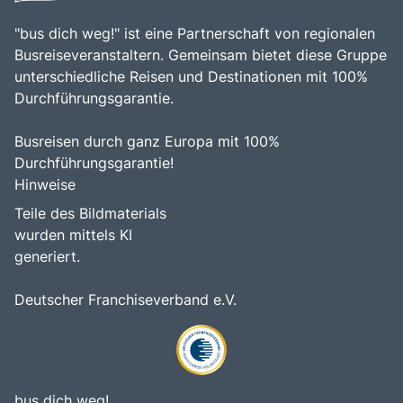
der Möglichkeit, die kroatische Gastfreundschaft zu
erleben, macht die Insel Krk zu einem unvergesslichen Ziel
"bus dich weg!" ist eine Partnerschaft von regionalen
für Reisende.
Busreiseveranstaltern. Gemeinsam bietet diese Gruppe
unterschiedliche Reisen und Destinationen mit 100%
Durchführungsgarantie.
Busreisen durch ganz Europa mit 100%
Durchführungsgarantie!
Hinweise
Teile des Bildmaterials
wurden mittels KI
generiert.
Deutscher Franchiseverband e.V.
bus dich weg!