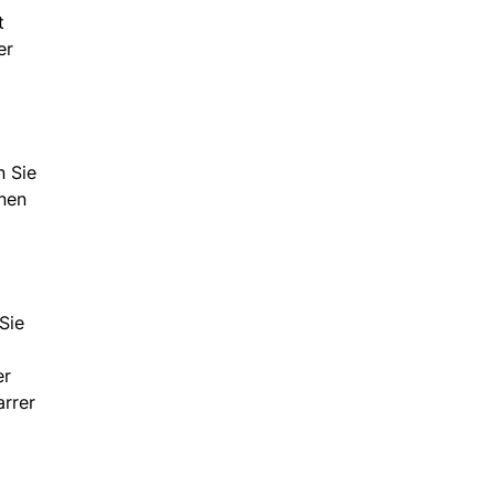
t
er
n Sie
hnen
Sie
er
arrer