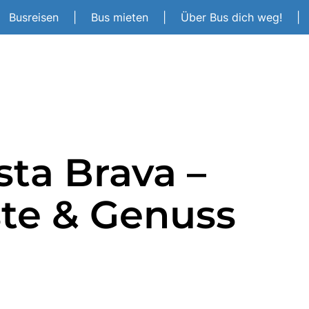
Busreisen
|
Bus mieten
|
Über Bus dich weg!
|
sta Brava –
ste & Genuss