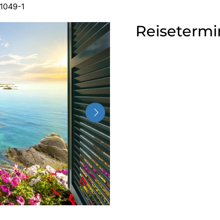
61049-1
Reisetermi