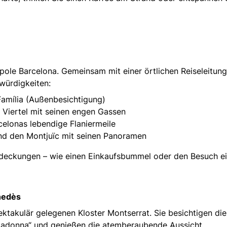
pole Barcelona. Gemeinsam mit einer örtlichen Reiseleitung
würdigkeiten:
Família (Außenbesichtigung)
 Viertel mit seinen engen Gassen
celonas lebendige Flaniermeile
und den Montjuïc mit seinen Panoramen
tdeckungen – wie einen Einkaufsbummel oder den Besuch ei
nedès
ektakulär gelegenen Kloster Montserrat. Sie besichtigen die
Madonna“ und genießen die atemberaubende Aussicht.