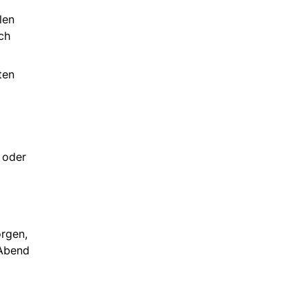
len
ch
ten
 oder
orgen,
 Abend