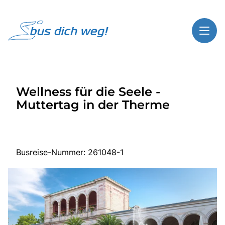
Toggl
Reisethemen
Wellness für die Seele -
Toggl
Highlights
Muttertag in der Therme
Toggl
Service
Toggl
Kontakt
Busreise-Nummer: 261048-1
Start
Busreisen
Bus mieten
Über Bus dich weg!