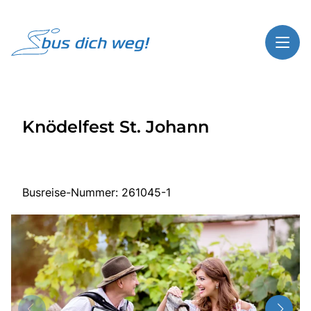
Toggl
Reisethemen
Knödelfest St. Johann
Toggl
Highlights
Toggl
Service
Toggl
Kontakt
Busreise-Nummer: 261045-1
Start
Busreisen
Bus mieten
Über Bus dich weg!