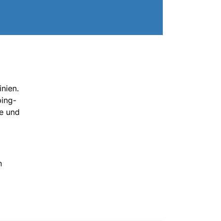
nien.
ping-
ße und
n