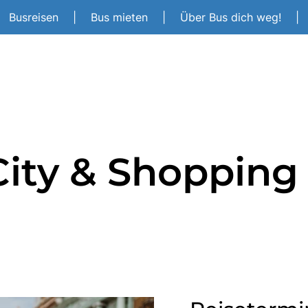
Busreisen
|
Bus mieten
|
Über Bus dich weg!
|
ity & Shopping