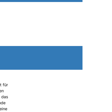
t für
en
r das
nde
eine