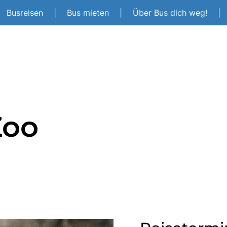
Busreisen
|
Bus mieten
|
Über Bus dich weg!
|
Zoo