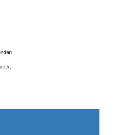
renden
aber,