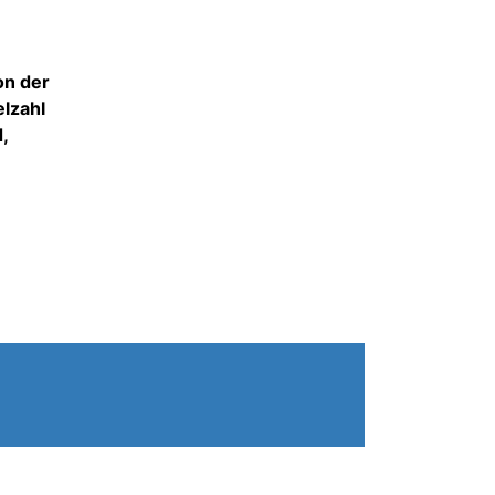
on der
elzahl
,