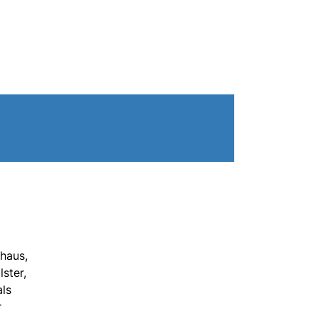
haus,
ster,
als
r