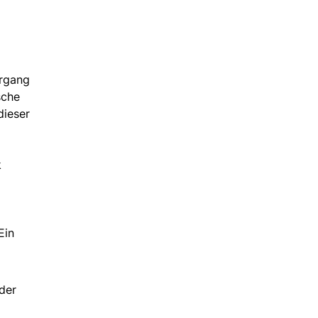
ergang
sche
dieser
k
Ein
der