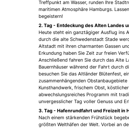
Treffpunkt am Wasser, runden Ihre Stadtr
maritimen Atmosphäre Hamburgs. Lassen S
begeistern!
2. Tag - Entdeckung des Alten Landes u
Heute steht ein ganztägiger Ausflug ins
durch die alte Schwedenstadt Stade werde
Altstadt mit ihren charmanten Gassen und
Erkundung haben Sie Zeit zur freien Verf
Anschließend fahren Sie durch das Alte La
Bauernhäuser während der Fahrt durch d
besuchen Sie das Altländer Blütenfest, ei
zusammenhängenden Obstanbaugebiete Eur
Kunsthandwerk, frischem Obst, köstlicher
abwechslungsreiches Programm mit traditi
unvergesslicher Tag voller Genuss und Er
3. Tag - Hafenrundfahrt und Freizeit in
Nach einem stärkenden Frühstück begeben
größten Welthäfen der Welt. Vorbei an de