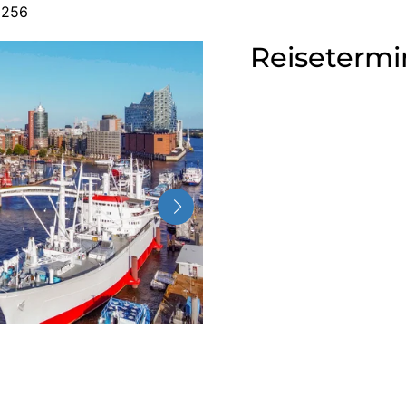
9256
Reisetermi