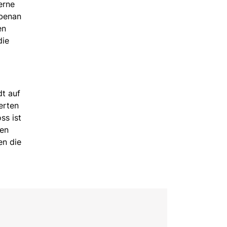
erne
ebenan
en
die
dt auf
erten
ss ist
ten
en die