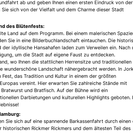
undfahrt ab und geben Ihnen einen ersten Eindruck von der
ie sich von der Vielfalt und dem Charme dieser Stadt
nd des Blütenfests:
 Alte Land auf dem Programm. Bei einem malerischen Spazi
n Sie in eine Bilderbuchlandschaft eintauchen. Die histori
 der idyllische Hansahafen laden zum Verweilen ein. Nach 
ügung, um die Stadt auf eigene Faust zu entdecken.
nd, wo Ihnen die stattlichen Herrensitze und traditionellen
ie wunderschöne Landschaft nähergebracht werden. In Jor
n Fest, das Tradition und Kultur in einem der größten
opas vereint. Hier erwarten Sie zahlreiche Stände mit
 Bratwurst und Bratfisch. Auf der Bühne wird ein
onellen Darbietungen und kulturellen Highlights geboten. 
lebnisse!
 Hamburg:
 Sie sich auf eine spannende Barkassenfahrt durch einen 
r historischen Rickmer Rickmers und dem ältesten Teil des