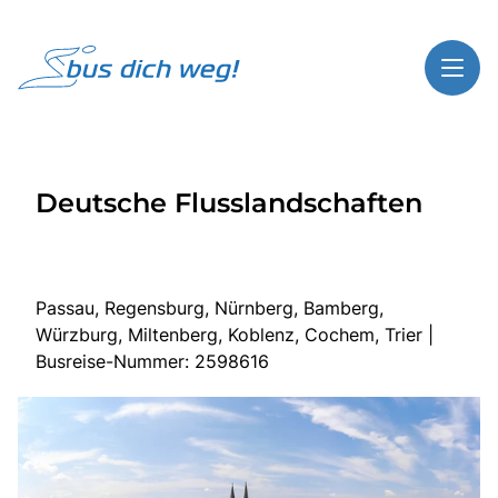
Toggl
Reisethemen
Deutsche Flusslandschaften
Toggl
Highlights
Toggl
Service
Toggl
Kontakt
Passau, Regensburg, Nürnberg, Bamberg,
Würzburg, Miltenberg, Koblenz, Cochem, Trier |
Busreise-Nummer: 2598616
Start
Busreisen
Bus mieten
Über Bus dich weg!