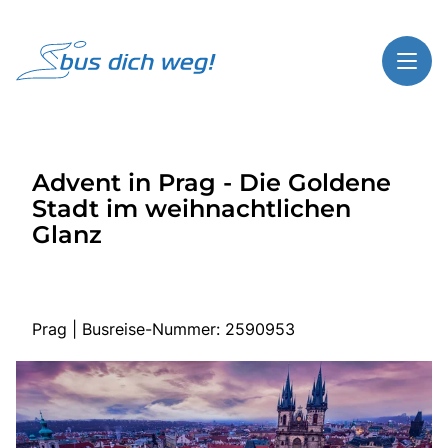
Toggl
Reisethemen
Advent in Prag - Die Goldene
Toggl
Highlights
Stadt im weihnachtlichen
Toggl
Service
Glanz
Toggl
Kontakt
Prag | Busreise-Nummer: 2590953
Start
Busreisen
Bus mieten
Über Bus dich weg!