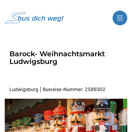
Toggl
Reisethemen
Barock- Weihnachtsmarkt
Toggl
Highlights
Ludwigsburg
Toggl
Service
Toggl
Kontakt
Ludwigsburg | Busreise-Nummer: 2589302
Start
Busreisen
Bus mieten
Über Bus dich weg!