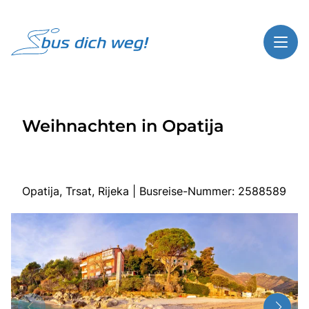
Toggl
Reisethemen
Weihnachten in Opatija
Toggl
Highlights
Toggl
Service
Toggl
Kontakt
Opatija, Trsat, Rijeka | Busreise-Nummer: 2588589
Start
Busreisen
Bus mieten
Über Bus dich weg!