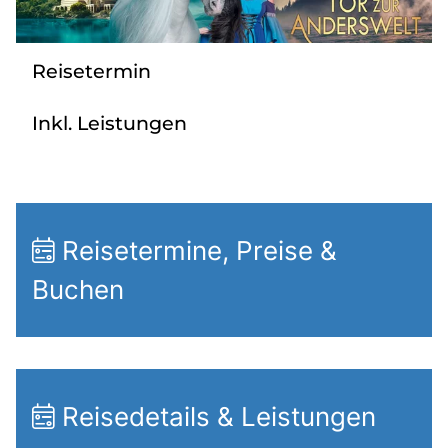
Radio
Reisetermin
Sie befinden sich in:
Inkl. Leistungen
Deutschland
Heimatland ändern:
Reisetermine, Preise &
Österreich
Buchen
Reisedetails & Leistungen