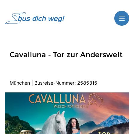
Toggl
Reisethemen
Cavalluna - Tor zur Anderswelt
Toggl
Highlights
Toggl
Service
Toggl
Kontakt
München | Busreise-Nummer: 2585315
Start
Busreisen
Bus mieten
Über Bus dich weg!