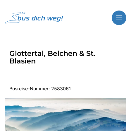
Toggl
Reisethemen
Glottertal, Belchen & St.
Toggl
Highlights
Blasien
Toggl
Service
Toggl
Kontakt
Busreise-Nummer: 2583061
Start
Busreisen
Bus mieten
Über Bus dich weg!