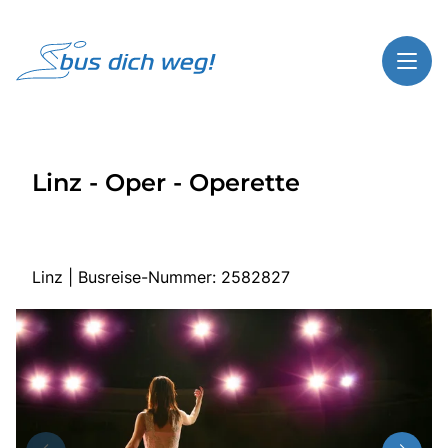
Toggl
Reisethemen
Linz - Oper - Operette
Toggl
Highlights
Toggl
Service
Toggl
Kontakt
Linz | Busreise-Nummer: 2582827
Start
Busreisen
Bus mieten
Über Bus dich weg!