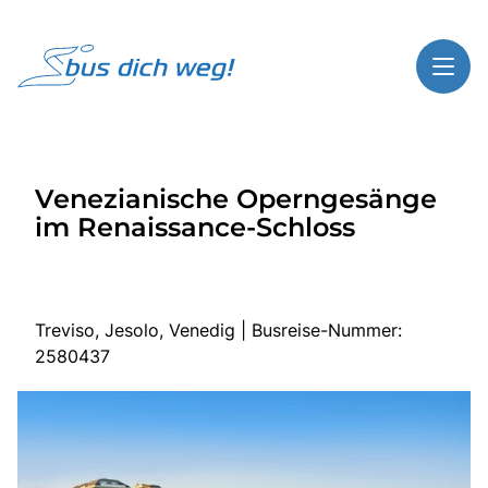
Toggl
Reisethemen
Venezianische Operngesänge
Toggl
Highlights
im Renaissance-Schloss
Toggl
Service
Toggl
Kontakt
Treviso, Jesolo, Venedig | Busreise-Nummer:
2580437
Start
Busreisen
Bus mieten
Über Bus dich weg!