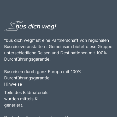
erkunden möchten. Die Kombination aus der
Venedig ist eine hervorragende Gelegenheit, die
beeindruckenden Architektur, den romantischen Kanälen
Schönheit der Stadt zu erleben, in die faszinierende
und der Nähe zu weiteren Attraktionen, wie den Inseln
Geschichte einzutauchen und die einzigartige Atmosphäre
Murano und Burano, macht Venedig zu einem
der Kanäle und Gassen zu genießen.
bereichernden Erlebnis für alle, die die Faszination dieser
einzigartigen Stadt entdecken möchten.
"bus dich weg!" ist eine Partnerschaft von regionalen
Busreiseveranstaltern. Gemeinsam bietet diese Gruppe
unterschiedliche Reisen und Destinationen mit 100%
Durchführungsgarantie.
Busreisen durch ganz Europa mit 100%
Durchführungsgarantie!
Hinweise
Teile des Bildmaterials
wurden mittels KI
generiert.