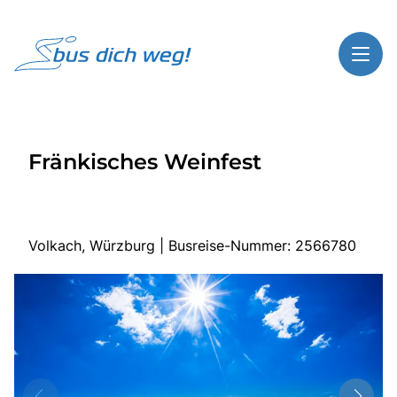
Toggl
Reisethemen
Fränkisches Weinfest
Toggl
Highlights
Toggl
Service
Toggl
Kontakt
Volkach, Würzburg | Busreise-Nummer: 2566780
Start
Busreisen
Bus mieten
Über Bus dich weg!