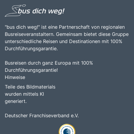
Mains. Die zentrale Lage der Volkacher Mainschleife,
kombiniert mit der Möglichkeit, die faszinierende Kultur
und die Schönheit der fränkischen Landschaft hautnah zu
erleben, macht dieses Ziel zu einem unvergesslichen
Erlebnis für alle, die diese beeindruckende Destination
"bus dich weg!" ist eine Partnerschaft von regionalen
erkunden möchten.
Busreiseveranstaltern. Gemeinsam bietet diese Gruppe
unterschiedliche Reisen und Destinationen mit 100%
Durchführungsgarantie.
Busreisen durch ganz Europa mit 100%
Durchführungsgarantie!
Hinweise
Teile des Bildmaterials
wurden mittels KI
generiert.
Deutscher Franchiseverband e.V.