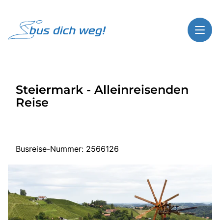
Toggl
Reisethemen
Steiermark - Alleinreisenden
Toggl
Highlights
Reise
Toggl
Service
Toggl
Kontakt
Busreise-Nummer: 2566126
Start
Busreisen
Bus mieten
Über Bus dich weg!