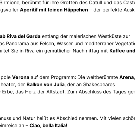
Sirmione, berühmt für ihre Grotten des Catull und das Caste
ngsvoller
Aperitif mit feinen Häppchen
– der perfekte Ausk
 ab Riva del Garda
entlang der malerischen Westküste zur
Das Panorama aus Felsen, Wasser und mediterraner Vegetatio
tet Sie in Riva ein gemütlicher Nachmittag mit
Kaffee un
ropole
Verona
auf dem Programm: Die weltberühmte
Arena
heater, der
Balkon von Julia
, der an Shakespeares
le Erbe, das Herz der Altstadt. Zum Abschluss des Tages ge
enuss und Natur heißt es Abschied nehmen. Mit vielen schö
eimreise an –
Ciao, bella Italia!