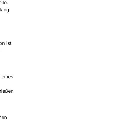
llo.
lang
n ist
d
, eines
nießen
nen