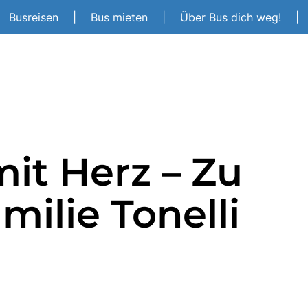
Busreisen
|
Bus mieten
|
Über Bus dich weg!
|
it Herz – Zu
milie Tonelli