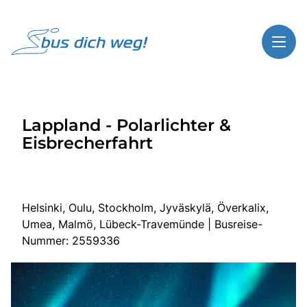
Toggl
Reisethemen
Lappland - Polarlichter &
Toggl
Highlights
Eisbrecherfahrt
Toggl
Service
Toggl
Kontakt
Helsinki, Oulu, Stockholm, Jyväskylä, Överkalix,
Umea, Malmö, Lübeck-Travemünde | Busreise-
Start
Nummer: 2559336
Busreisen
Bus mieten
Über Bus dich weg!