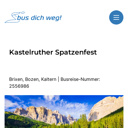
Toggl
Reisethemen
Kastelruther Spatzenfest
Toggl
Highlights
Toggl
Service
Toggl
Kontakt
Brixen, Bozen, Kaltern | Busreise-Nummer:
2556986
Start
Busreisen
Bus mieten
Über Bus dich weg!