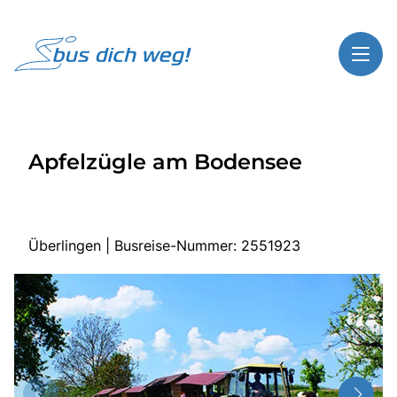
Toggl
Reisethemen
Apfelzügle am Bodensee
Toggl
Highlights
Toggl
Service
Toggl
Kontakt
Überlingen | Busreise-Nummer: 2551923
Start
Busreisen
Bus mieten
Über Bus dich weg!