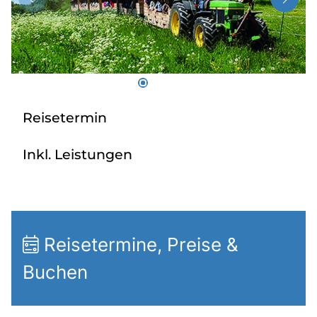
Radio
Sie befinden sich in:
Deutschland
Reisetermin
Heimatland ändern:
Inkl. Leistungen
Österreich
Reisetermine, Preise &
Buchen