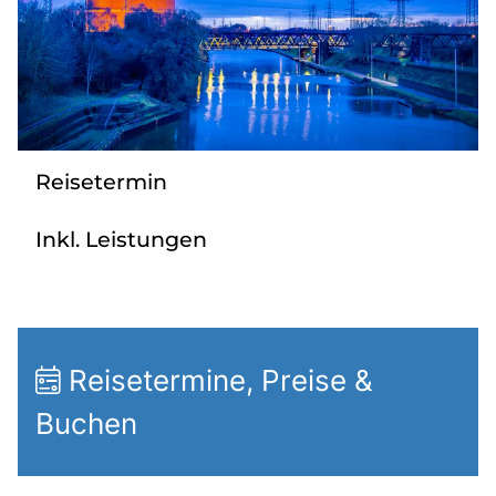
Radio
Sie befinden sich in:
Deutschland
Reisetermin
Heimatland ändern:
Inkl. Leistungen
Österreich
Reisetermine, Preise &
Buchen