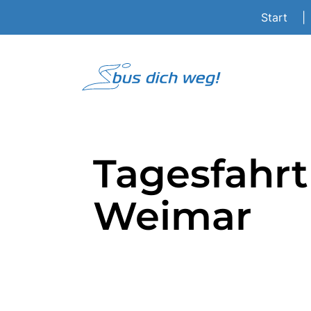
Start
|
Tagesfahr
Weimar