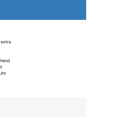
 extra
chend
n!
 Uhr