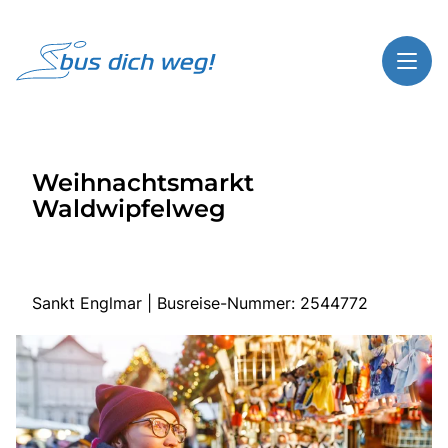
Toggl
Reisethemen
Weihnachtsmarkt
Toggl
Highlights
Waldwipfelweg
Toggl
Service
Toggl
Kontakt
Sankt Englmar | Busreise-Nummer: 2544772
Start
Busreisen
Bus mieten
Über Bus dich weg!