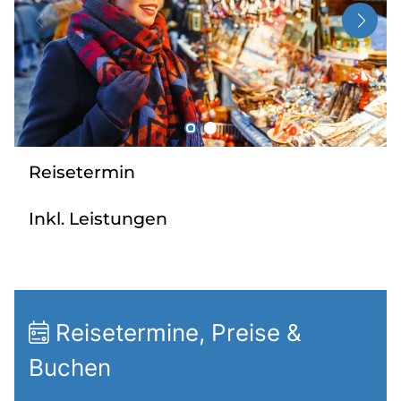
Radio
Sie befinden sich in:
Deutschland
Reisetermin
Heimatland ändern:
Inkl. Leistungen
Österreich
Reisetermine, Preise &
Buchen