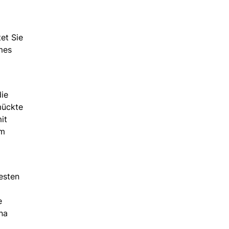
et Sie
mes
die
mückte
it
um
esten
e
na