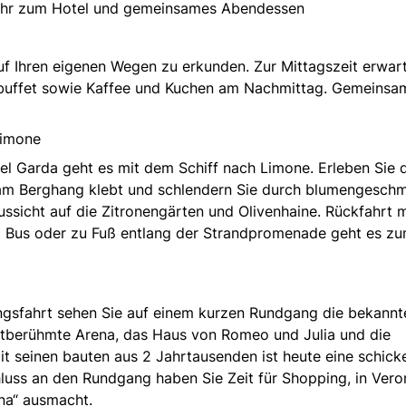
ehr zum Hotel und gemeinsames Abendessen
f Ihren eigenen Wegen zu erkunden. Zur Mittagszeit erwart
atbuffet sowie Kaffee und Kuchen am Nachmittag. Gemeinsa
 Limone
el Garda geht es mit dem Schiff nach Limone. Erleben Sie 
g am Berghang klebt und schlendern Sie durch blumengesch
ssicht auf die Zitronengärten und Olivenhaine. Rückfahrt m
m Bus oder zu Fuß entlang der Strandpromenade geht es z
ungsfahrt sehen Sie auf einem kurzen Rundgang die bekannt
ltberühmte Arena, das Haus von Romeo und Julia und die
 seinen bauten aus 2 Jahrtausenden ist heute eine schick
luss an den Rundgang haben Sie Zeit für Shopping, in Vero
ana“ ausmacht.