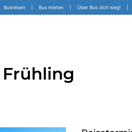
Busreisen
|
Bus mieten
|
Über Bus dich weg!
|
 Frühling