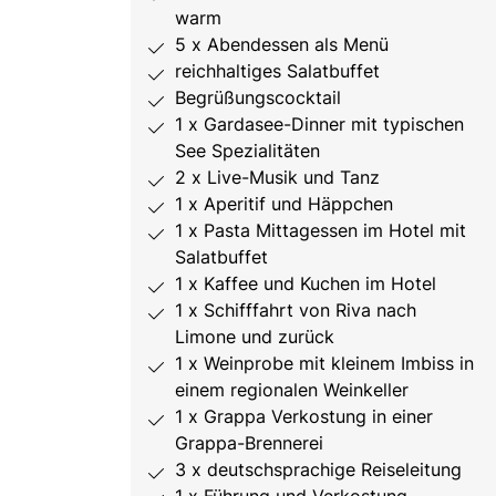
warm
5 x Abendessen als Menü
reichhaltiges Salatbuffet
Begrüßungscocktail
1 x Gardasee-Dinner mit typischen
See Spezialitäten
2 x Live-Musik und Tanz
1 x Aperitif und Häppchen
1 x Pasta Mittagessen im Hotel mit
Salatbuffet
1 x Kaffee und Kuchen im Hotel
1 x Schifffahrt von Riva nach
Limone und zurück
1 x Weinprobe mit kleinem Imbiss in
einem regionalen Weinkeller
1 x Grappa Verkostung in einer
Grappa-Brennerei
3 x deutschsprachige Reiseleitung