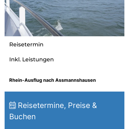
Radio
Sie befinden sich in:
Deutschland
Reisetermin
Inkl. Leistungen
Heimatland ändern:
Österreich
Rhein-Ausflug nach Assmannshausen
Reisetermine, Preise &
Buchen