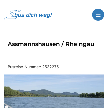
Toggl
Reisethemen
Assmannshausen / Rheingau
Toggl
Highlights
Toggl
Service
Toggl
Kontakt
Busreise-Nummer: 2532275
Start
Busreisen
Bus mieten
Über Bus dich weg!