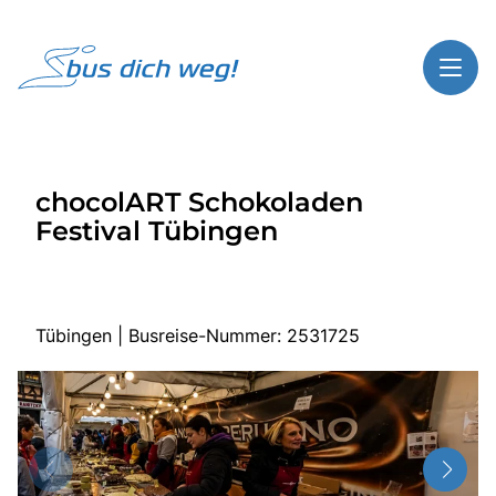
Toggl
Reisethemen
chocolART Schokoladen
Toggl
Highlights
Festival Tübingen
Toggl
Service
Toggl
Kontakt
Tübingen | Busreise-Nummer: 2531725
Start
Busreisen
Bus mieten
Über Bus dich weg!