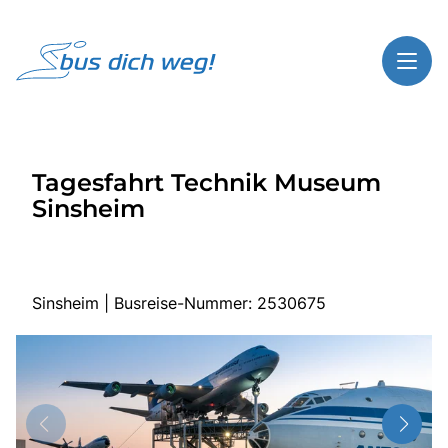
Toggl
Reisethemen
Tagesfahrt Technik Museum
Toggl
Highlights
Sinsheim
Toggl
Service
Toggl
Kontakt
Sinsheim | Busreise-Nummer: 2530675
Start
Busreisen
Bus mieten
Über Bus dich weg!