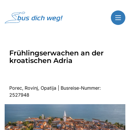
Toggl
Reisethemen
Frühlingserwachen an der
Toggl
Highlights
kroatischen Adria
Toggl
Service
Toggl
Kontakt
Porec, Rovinj, Opatija | Busreise-Nummer:
2527948
Start
Busreisen
Bus mieten
Über Bus dich weg!