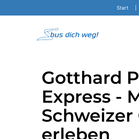
Start
|
Gotthard 
Express - M
Schweizer
erleben