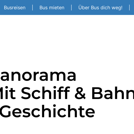
Busreisen
|
Bus mieten
|
Über Bus dich weg!
|
Panorama
it Schiff & Bah
 Geschichte