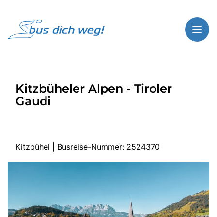
Toggl
Reisethemen
Kitzbüheler Alpen - Tiroler
Toggl
Highlights
Gaudi
Toggl
Service
Toggl
Kontakt
Kitzbühel | Busreise-Nummer: 2524370
Start
Busreisen
Bus mieten
Über Bus dich weg!