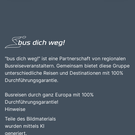
zahlreichen Wander- und Skigebieten macht Tegernsee
Tegernsee ist eine hervorragende Gelegenheit, die
zu einem idealen Ausgangspunkt für Naturliebhaber und
Schönheit der Natur zu erleben, sich zu entspannen und
Sportbegeisterte. Die Kombination aus der historischen
die bayerische Kultur in einer der idyllischsten Regionen
Bedeutung, der malerischen Landschaft und den
Deutschlands zu genießen.
vielfältigen Freizeitmöglichkeiten macht Tegernsee zu
einem bereichernden Erlebnis für alle, die die Schönheit
und den Charme dieser einzigartigen Region entdecken
möchten.
"bus dich weg!" ist eine Partnerschaft von regionalen
Busreiseveranstaltern. Gemeinsam bietet diese Gruppe
unterschiedliche Reisen und Destinationen mit 100%
Durchführungsgarantie.
Busreisen durch ganz Europa mit 100%
Durchführungsgarantie!
Hinweise
Teile des Bildmaterials
wurden mittels KI
generiert.