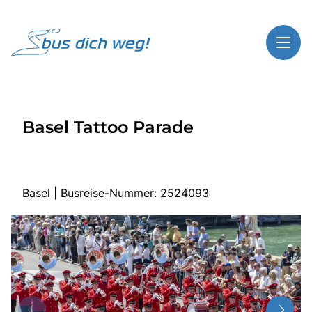
Toggl
Reisethemen
Basel Tattoo Parade
Toggl
Highlights
Toggl
Service
Toggl
Kontakt
Basel | Busreise-Nummer: 2524093
Start
Busreisen
Bus mieten
Über Bus dich weg!