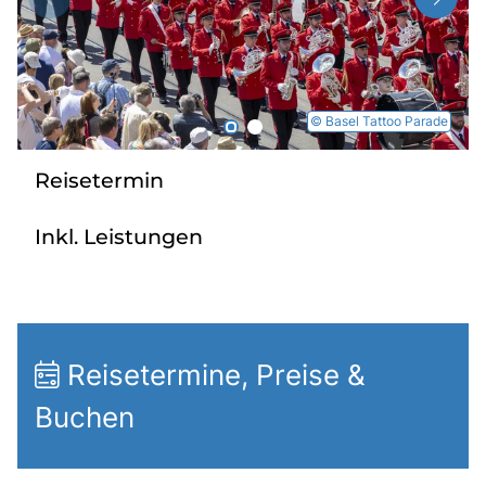
Radio
Sie befinden sich in:
© Basel Tattoo Parade
Deutschland
Reisetermin
Heimatland ändern:
Inkl. Leistungen
Österreich
Reisetermine, Preise &
Buchen