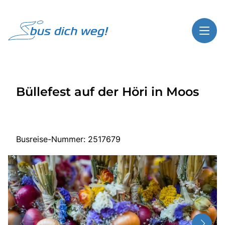
Toggl
Reisethemen
Büllefest auf der Höri in Moos
Toggl
Highlights
Toggl
Service
Toggl
Kontakt
Busreise-Nummer: 2517679
Start
Busreisen
Bus mieten
Über Bus dich weg!