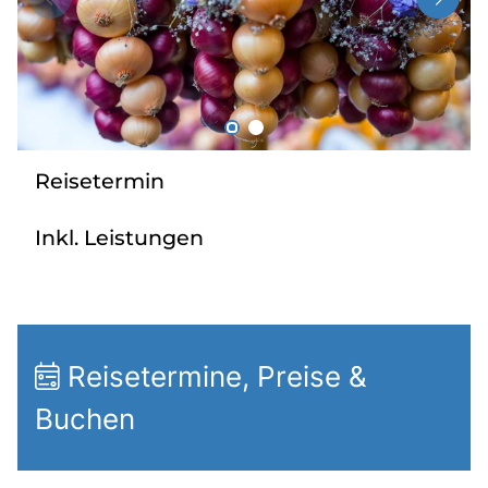
Radio
Sie befinden sich in:
Deutschland
Reisetermin
Heimatland ändern:
Inkl. Leistungen
Österreich
Reisetermine, Preise &
Buchen