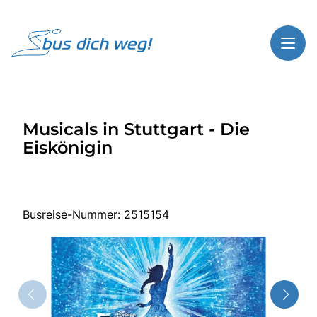
Toggl
Reisethemen
Musicals in Stuttgart - Die
Toggl
Highlights
Eiskönigin
Toggl
Service
Toggl
Kontakt
Busreise-Nummer: 2515154
Start
Busreisen
Bus mieten
Über Bus dich weg!