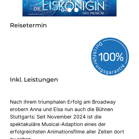
Radio
Reisetermin
Sie befinden sich in:
Deutschland
Heimatland ändern:
Österreich
Inkl. Leistungen
Nach ihrem triumphalen Erfolg am Broadway
erobern Anna und Elsa nun auch die Bühnen
Stuttgarts: Seit November 2024 ist die
spektakuläre Musical-Adaption eines der
erfolgreichsten Animationsfilme aller Zeiten dort
zu sehen.