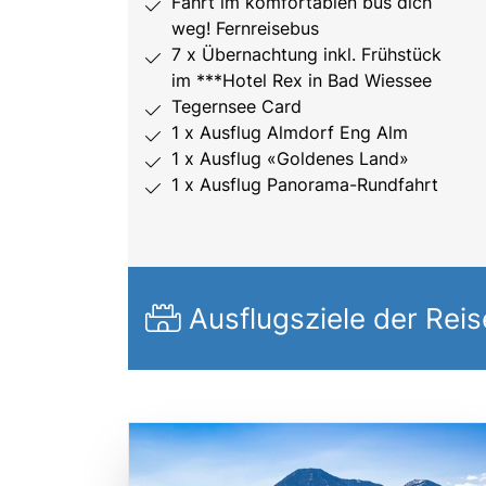
Fahrt im komfortablen bus dich
weg! Fernreisebus
7 x Übernachtung inkl. Frühstück
im ***Hotel Rex in Bad Wiessee
Tegernsee Card
1 x Ausflug Almdorf Eng Alm
1 x Ausflug «Goldenes Land»
1 x Ausflug Panorama-Rundfahrt
Ausflugsziele der Reis