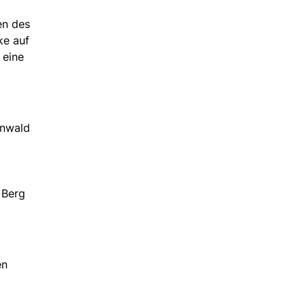
en des
ke auf
 eine
enwald
 Berg
en