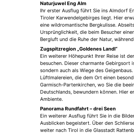
Naturjuwel Eng Alm
Ihr erster Ausflug führt Sie ins Almdorf
Tiroler Karwendelgebirges liegt. Hier erw
eine wildromantische Bergkulisse. Abseits
Ursprünglichkeit, die beim Besucher einen
Bergluft und die Ruhe der Natur, währen
Zugspitzregion „Goldenes Landl“
Ein weiterer Höhepunkt Ihrer Reise ist de
besuchen. Dieser charmante Gebirgsort i
sondern auch als Wiege des Geigenbaus.
Lüftlmalereien, die dem Ort einen besond
Garmisch-Partenkirchen, wo Sie die beei
Deutschlands, bewundern können. Hier er
Ambiente.
Panorama Rundfahrt – drei Seen
Ein weiterer Ausflug führt Sie in die Bil
Ausblicken begeistert. Über den Schliers
weiter nach Tirol in die Glasstadt Rattenb