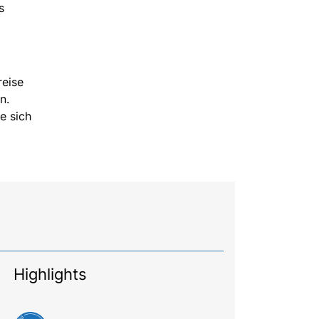
s
reise
n.
e sich
Highlights