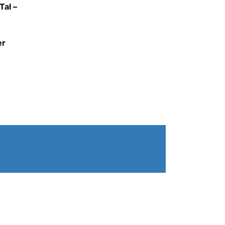
Tal –
er