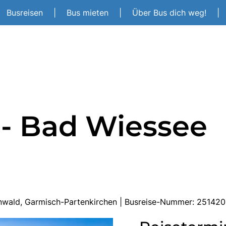
Busreisen
|
Bus mieten
|
Über Bus dich weg!
|
 - Bad Wiessee
enwald, Garmisch-Partenkirchen | Busreise-Nummer: 25142