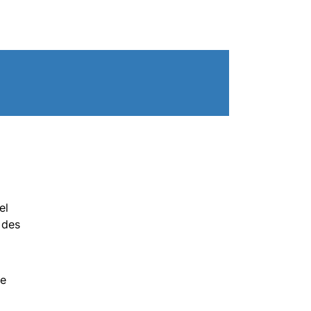
el
 des
ie