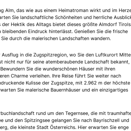
 Eng Alm, das wie aus einem Heimatroman wirkt und im Herz
arten Sie landschaftliche Schönheiten und herrliche Ausblic
 der Hektik des Alltags bietet dieses größte Almdorf Tirols
 bleibenden Eindruck hinterlässt. Genießen Sie die frische
d Sie durch die malerischen Landschaften wandern.
r Ausflug in die Zugspitzregion, wo Sie den Luftkurort Mitt
st nicht nur für seine atemberaubende Landschaft bekannt,
 Bewundern Sie die wunderschönen Häuser mit ihren
eren Charme verleihen. Ihre Reise führt Sie weiter nach
ndruckende Kulisse der Zugspitze, mit 2.962 m der höchste
warten Sie malerische Bauernhäuser und ein einzigartiges
derbuchlandschaft rund um den Tegernsee, die mit traumhaft
ee und den Spitzingsee gelangen Sie nach Bayrischzell und
erg, die kleinste Stadt Österreichs. Hier erwarten Sie enge