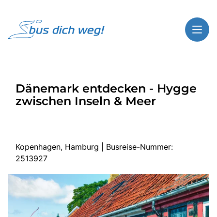
Toggl
Reisethemen
Dänemark entdecken - Hygge
Toggl
Highlights
zwischen Inseln & Meer
Toggl
Service
Toggl
Kontakt
Kopenhagen, Hamburg | Busreise-Nummer:
2513927
Start
Busreisen
Bus mieten
Über Bus dich weg!