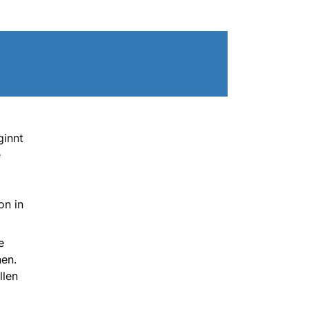
ginnt
e
on in
e
en.
llen