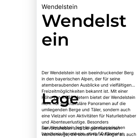
Wendelstein
Wendelst
ein
Der Wendelstein ist ein beeindruckender Berg
in den bayerischen Alpen, der für seine
atemberaubenden Ausblicke und vielfältigen
Freizeitmöglichkeiten bekannt ist. Mit einer
Lage
Höhe von 1.838 Metern bietet der Wendelstein
nicht nur spektakuläre Panoramen auf die
umliegenden Berge und Täler, sondern auch
eine Vielzahl von Aktivitäten für Naturliebhaber
und Abenteuerlustige. Besonders
Der Wendelstein liegt im oberbayerischen
hervorzuheben sind die gut markierten
Landkreis Rosenheim, etwa 50 Kilometer
Wanderwege, die sowohl für Anfänger als auch