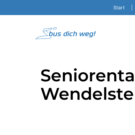
Start
|
Seniorent
Wendelste