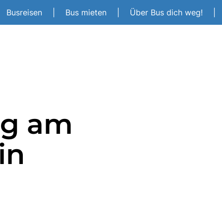
Busreisen
|
Bus mieten
|
Über Bus dich weg!
|
ag am
in