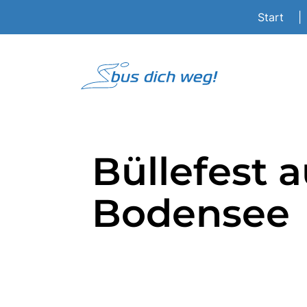
Start
|
Büllefest 
Bodensee