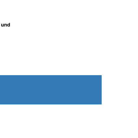
n und
m