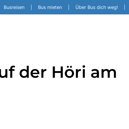
Busreisen
|
Bus mieten
|
Über Bus dich weg!
|
auf der Höri am