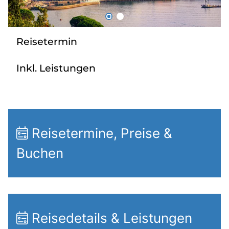
Radio
Reisetermin
Sie befinden sich in:
Inkl. Leistungen
Deutschland
Heimatland ändern:
Österreich
Reisetermine, Preise &
Buchen
Reisedetails & Leistungen