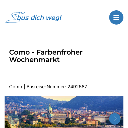
Toggl
Reisethemen
Como - Farbenfroher
Toggl
Highlights
Wochenmarkt
Toggl
Service
Toggl
Kontakt
Como | Busreise-Nummer: 2492587
Start
Busreisen
Bus mieten
Über Bus dich weg!