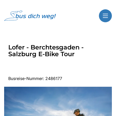
Toggl
Reisethemen
Lofer - Berchtesgaden -
Toggl
Highlights
Salzburg E-Bike Tour
Toggl
Service
Toggl
Kontakt
Busreise-Nummer: 2486177
Start
Busreisen
Bus mieten
Über Bus dich weg!