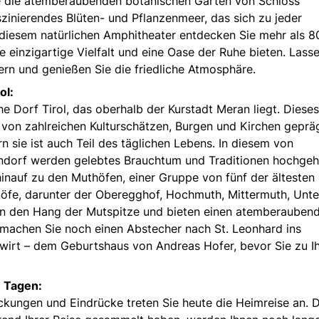
e die atemberaubenden botanischen Gärten von Schloss
szinierendes Blüten- und Pflanzenmeer, das sich zu jeder
In diesem natürlichen Amphitheater entdecken Sie mehr als 8
 einzigartige Vielfalt und eine Oase der Ruhe bieten. Lasse
ern und genießen Sie die friedliche Atmosphäre.
ol:
 Dorf Tirol, das oberhalb der Kurstadt Meran liegt. Dieses
r von zahlreichen Kulturschätzen, Burgen und Kirchen gepräg
rn sie ist auch Teil des täglichen Lebens. In diesem von
ndorf werden gelebtes Brauchtum und Traditionen hochgeh
hinauf zu den Muthöfen, einer Gruppe von fünf der ältesten
öfe, darunter der Oberegghof, Hochmuth, Mittermuth, Unt
 an den Hang der Mutspitze und bieten einen atemberauben
machen Sie noch einen Abstecher nach St. Leonhard ins
wirt – dem Geburtshaus von Andreas Hofer, bevor Sie zu I
n Tagen:
ungen und Eindrücke treten Sie heute die Heimreise an. D