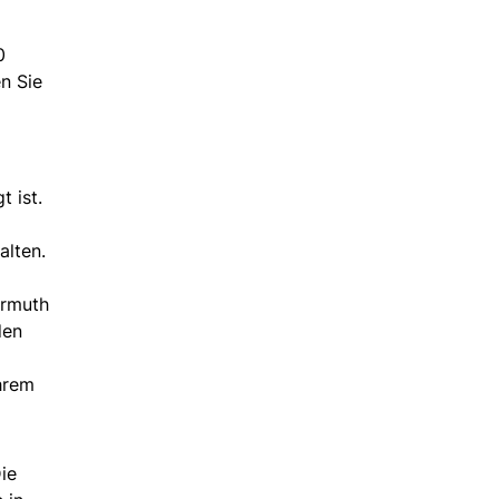
0
n Sie
t ist.
alten.
ermuth
den
hrem
ie