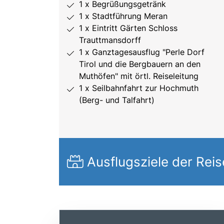
1 x Begrüßungsgetränk
1 x Stadtführung Meran
1 x Eintritt Gärten Schloss
Trauttmansdorff
1 x Ganztagesausflug "Perle Dorf
Tirol und die Bergbauern an den
Muthöfen" mit örtl. Reiseleitung
1 x Seilbahnfahrt zur Hochmuth
(Berg- und Talfahrt)
Ausflugsziele der Reis