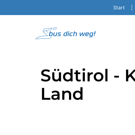
Start
|
Südtirol -
Land